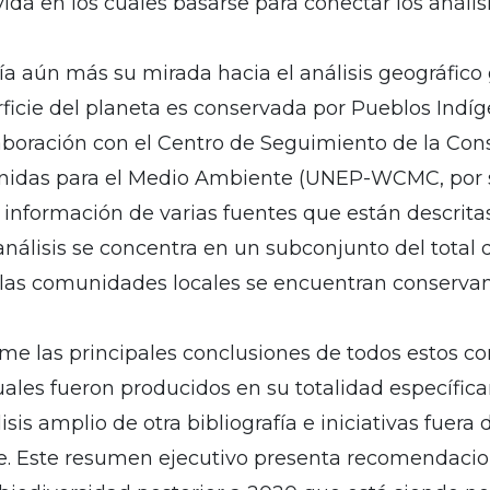
ida en los cuales basarse para conectar los anális
ía aún más su mirada hacia el análisis geográfico
rficie del planeta es conservada por Pueblos Indí
laboración con el Centro de Seguimiento de la Con
idas para el Medio Ambiente (UNEP-WCMC, por sus
ra información de varias fuentes que están descri
nálisis se concentra en un subconjunto del total de 
 las comunidades locales se encuentran conserva
e las principales conclusiones de todos estos co
s cuales fueron producidos en su totalidad específi
sis amplio de otra bibliografía e iniciativas fuer
e. Este resumen ejecutivo presenta recomendacion