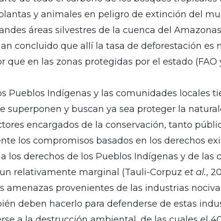
plantas y animales en peligro de extinción del mu
andes áreas silvestres de la cuenca del Amazonas 
an concluido que allí la tasa de deforestación es 
r que en las zonas protegidas por el estado (FAO y
os Pueblos Indígenas y las comunidades locales ti
se superponen y buscan ya sea proteger la natural
s actores encargados de la conservación, tanto púb
 los compromisos basados en los derechos exist
a los derechos de los Pueblos Indígenas y de las
 aun relativamente marginal (Tauli-Corpuz
et al.
, 2
 amenazas provenientes de las industrias nociva
mbién deben hacerlo para defenderse de estas indus
se a la destrucción ambiental, de las cuales el 4