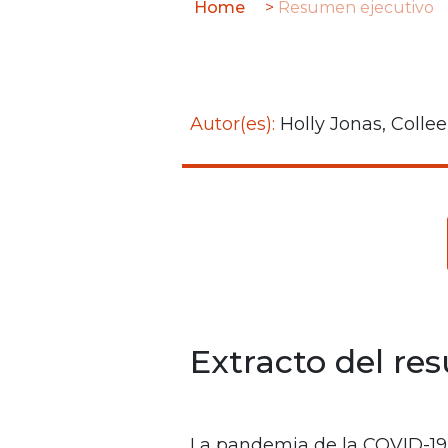
Home
>
Resumen ejecutivo
Análisis
geográfico
global
Autor(es):
Holly Jonas, Collee
Extracto del re
La pandemia de la COVID-19 