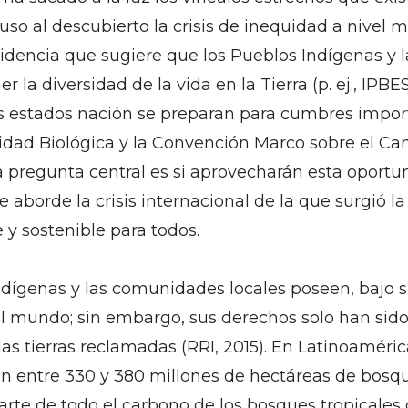
puso al descubierto la crisis de inequidad a nivel
idencia que sugiere que los Pueblos Indígenas y 
a diversidad de la vida en la Tierra (p. ej., IPBES
los estados nación se preparan para cumbres impo
sidad Biológica y la Convención Marco sobre el Ca
na pregunta central es si aprovecharán esta oportu
aborde la crisis internacional de la que surgió l
 y sostenible para todos.
ndígenas y las comunidades locales poseen, bajo s
del mundo; sin embargo, sus derechos solo han si
s tierras reclamadas (RRI, 2015). En Latinoamérica
nan entre 330 y 380 millones de hectáreas de bosq
rte de todo el carbono de los bosques tropicales 