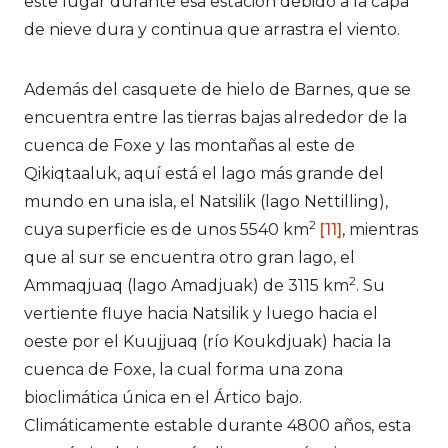
este lugar durante esa estación debido a la capa
de nieve dura y continua que arrastra el viento.
Además del casquete de hielo de Barnes, que se
encuentra entre las tierras bajas alrededor de la
cuenca de Foxe y las montañas al este de
Qikiqtaaluk, aquí está el lago más grande del
mundo en una isla, el Natsilik (lago Nettilling),
2
cuya superficie es de unos 5540 km
[11]
, mientras
que al sur se encuentra otro gran lago, el
2
Ammaqjuaq (lago Amadjuak) de 3115 km
. Su
vertiente fluye hacia Natsilik y luego hacia el
oeste por el Kuujjuaq (río Koukdjuak) hacia la
cuenca de Foxe, la cual forma una zona
bioclimática única en el Ártico bajo.
Climáticamente estable durante 4800 años, esta