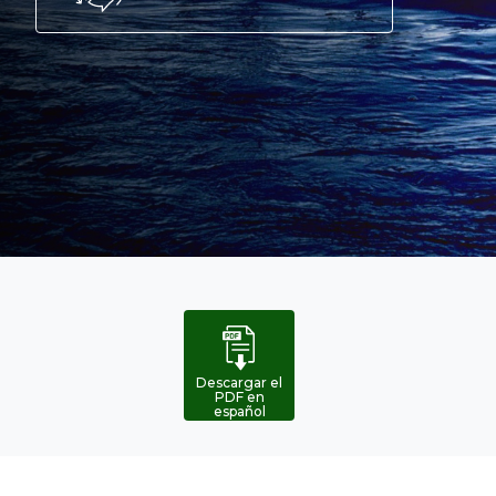
Análisis
geográfico
global
Descargar el
PDF en
español